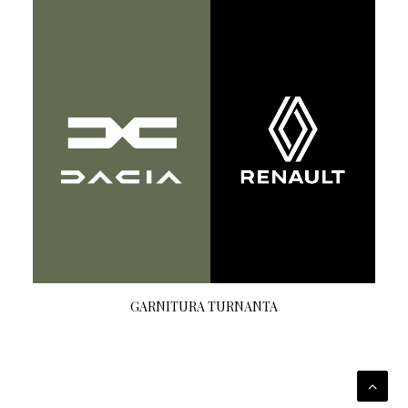
CITEȘTE MAI MULT
GARNITURA TURNANTA