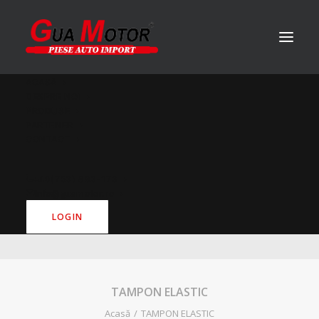
ACASĂ
DESPRE NOI
PRODUSE
PARTENER
TAMPON ELASTIC
CONTACT
+40(753) 883-173
info@guamotor.ro
CUNOAȘTEM SECRETUL SUCCESULUI
LOGIN
TAMPON ELASTIC
Acasă
TAMPON ELASTIC