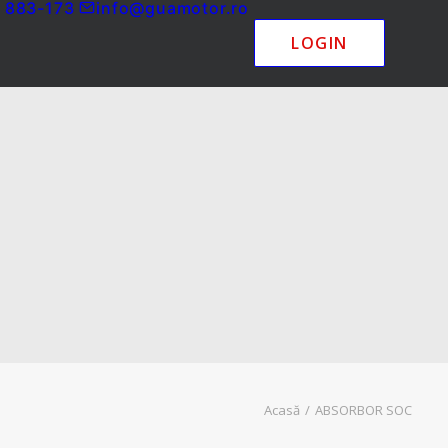
 883-173
info@guamotor.ro
LOGIN
Acasă
ABSORBOR SOC