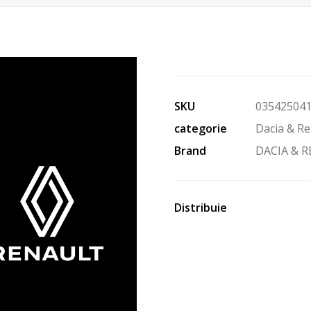
SKU
03542504
categorie
Dacia & Re
Brand
DACIA & 
Distribuie