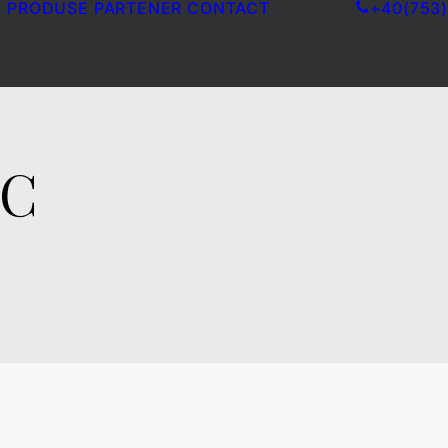
I
PRODUSE
PARTENER
CONTACT
+40(753)
OC