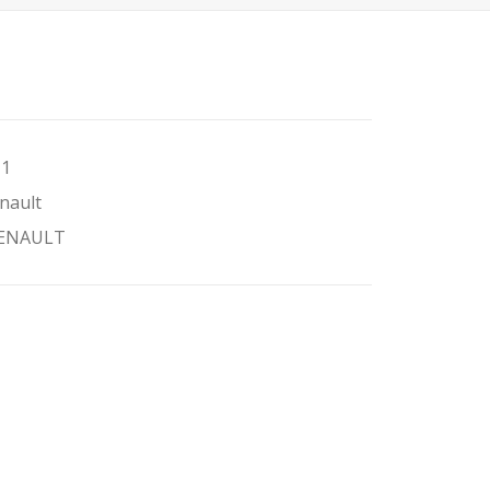
11
nault
RENAULT